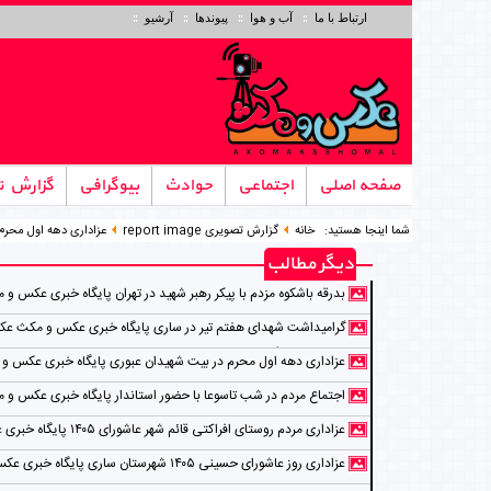
ارتباط با ما
آب و هوا
پیوندها
آرشیو
صفحه اصلی
اجتماعی
حوادث
بیوگرافی
گزارش ت
شما اینجا هستید:
خانه
گزارش تصویری report image
عزاداری دهه اول محرم در 
دیگر مطالب
بدرقه باشکوه مزدم با پیکر رهبر شهید در تهران پایگاه خبری عکس و 
عکاس ابراهیم فلاح 15 تیر 1405
گرامیداشت شهدای هفتم تیر در ساری پایگاه خبری عکس و مکث ع
روابط عمومی دادگستری 7 تیر 1405
عزاداری دهه اول محرم در بیت شهیدان عبوری پایگاه خبری عکس و
28 خرداد 1405
اجتماع مردم در شب تاسوعا با حضور استاندار پایگاه خبری عکس و 
عکاس مانیلی کلاکی 2 تیر 1405
عزاداری مردم روستای افراکتی قائم شهر عاشورای ۰۵
و مکث عکاس علی اعظم اصغری قاجاری
عزاداری روز عاشورای حسینی ۱۴۰۵ شهرستان ساری پایگاه خبری
مکث عکاس‌‌: شهربانو رعیت نژاد